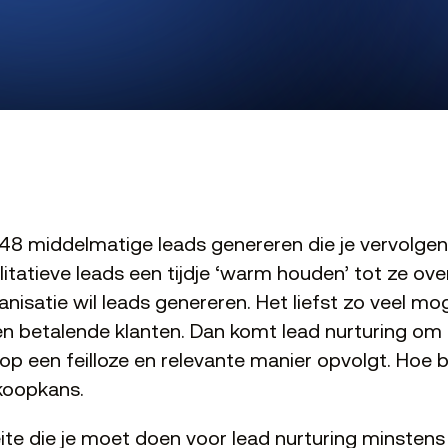
er 48 middelmatige leads genereren die je vervolge
itatieve leads een tijdje ‘warm houden’ tot ze ov
nisatie wil leads genereren. Het liefst zo veel moge
en betalende klanten. Dan komt lead nurturing om 
op een feilloze en relevante manier opvolgt. Hoe b
koopkans.
te die je moet doen voor lead nurturing minstens z