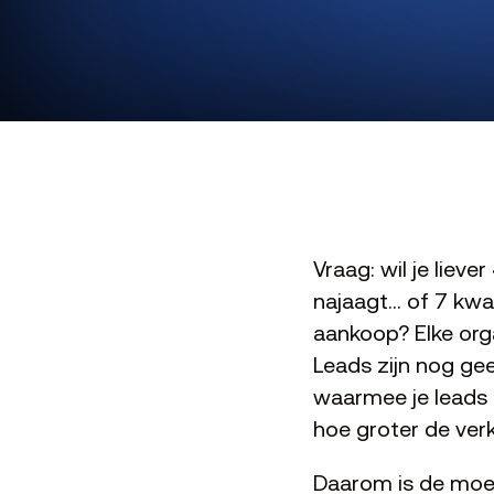
Vraag: wil je liev
najaagt… of 7 kwal
aankoop? Elke orga
Leads zijn nog ge
waarmee je leads 
hoe groter de ver
Daarom is de moei