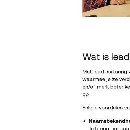
Wat is lead
Met lead nurturing 
waarmee je ze verde
en/of merk beter ke
op.
Enkele voordelen van
Naamsbekendhe
Je brengt je orga