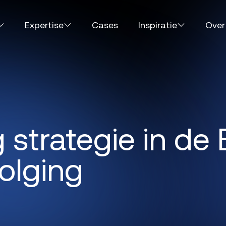
Expertise
Cases
Inspiratie
Over
Expertise
Cases
Inspiratie
Over
 strategie in de
olging