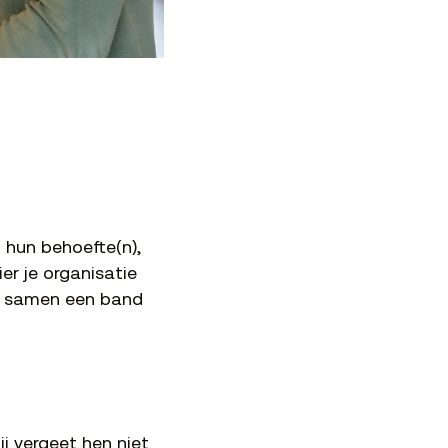
 hun behoefte(n),
ier je organisatie
wen samen een band
ij vergeet hen niet