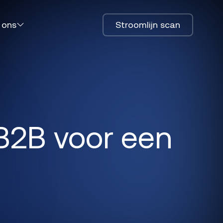
 ons
Stroomlijn scan
 ons
 B2B voor een