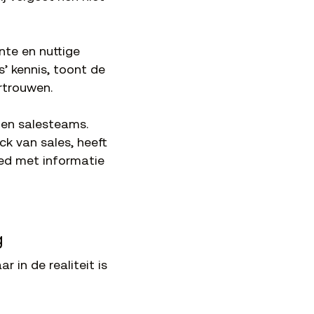
ante en nuttige
s’ kennis, toont de
rtrouwen.
 en salesteams.
k van sales, heeft
oed met informatie
g
 in de realiteit is