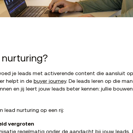
 nurturing?
voed je leads met activerende content die aansluit op
r helpt in de
buyer journey
. De leads leren op die man
nnen en jij leert jouw leads beter kennen: jullie bou
 lead nurturing op een rij:
id vergroten
nisatie regelmatig onder de aandacht bij jouw leads. J