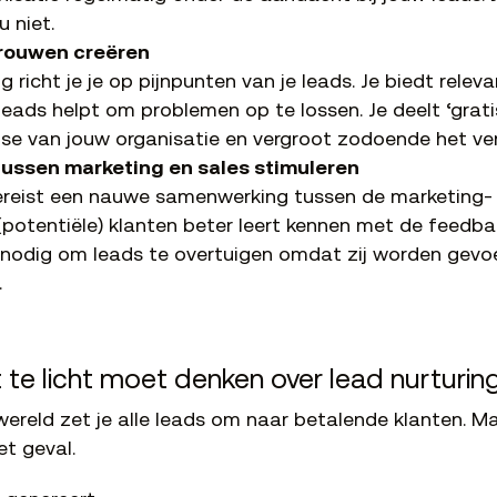
u niet.
trouwen creëren
g richt je je op pijnpunten van je leads. Je biedt relev
eads helpt om problemen op te lossen. Je deelt ‘grati
se van jouw organisatie en vergroot zodoende het ve
ussen marketing en sales stimuleren
ereist een nauwe samenwerking tussen de marketing-
potentiële) klanten beter leert kennen met de feedbac
d nodig om leads te overtuigen omdat zij worden gev
.
 te licht moet denken over lead nurturin
ereld zet je alle leads om naar betalende klanten. Maar
et geval.