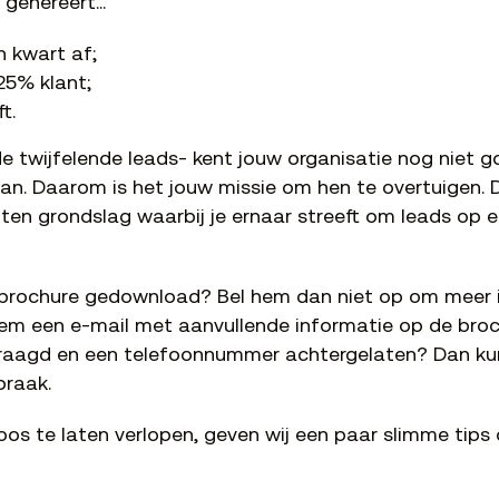
e genereert…
n kwart af;
25% klant;
t.
de twijfelende leads- kent jouw organisatie nog niet
an. Daarom is het jouw missie om hen te overtuigen. 
 ten grondslag waarbij je ernaar streeft om leads op e
 brochure gedownload? Bel hem dan niet op om meer 
em een e-mail met aanvullende informatie op de broc
raagd en een telefoonnummer achtergelaten? Dan ku
praak.
loos te laten verlopen, geven wij een paar slimme tips