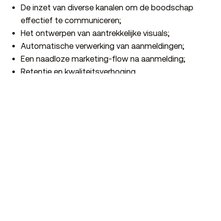
De inzet van diverse kanalen om de boodschap
effectief te communiceren;
Het ontwerpen van aantrekkelijke visuals;
Automatische verwerking van aanmeldingen;
Een naadloze marketing-flow na aanmelding;
Retentie en kwaliteitsverhoging.
Waardeproposities webinars
Samen met de specialisten van Kingspan Geïsoleerde
Panelen brachten we eerst de inhoudelijke waarde van
iedere webinar in kaart. Welke ontwikkelingen spelen
binnen de markt? Welke thema’s leven bij de
doelgroep? En welke informatie triggert professionals
om zich daadwerkelijk aan te melden? Dit gaf ons
direct inzicht in de verschillende doelgroepen.
Deze inzichten vormden de basis voor de
campagneaanpak. Voor iedere webinar ontwikkelden