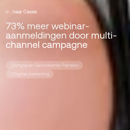
naar Cases
73% meer webinar-
aanmeldingen door multi-
channel campagne
Kingspan Geïsoleerde Panelen
Digital marketing