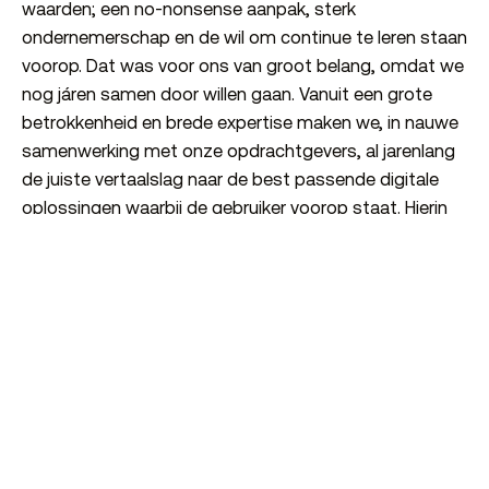
waarden; een no-nonsense aanpak, sterk
ondernemerschap en de wil om continue te leren staan
voorop. Dat was voor ons van groot belang, omdat we
nog járen samen door willen gaan. Vanuit een grote
betrokkenheid en brede expertise maken we, in nauwe
samenwerking met onze opdrachtgevers, al jarenlang
de juiste vertaalslag naar de best passende digitale
oplossingen waarbij de gebruiker voorop staat. Hierin
zijn we echter ambitieus en willen we verder groeien.”
Met het samengaan van de bureaus ontstaat extra
schaalgrootte en expertise om digitale uitdagingen
aan te gaan. Daarnaast ondersteunt het de
professionaliseringsslag, o.a. op het gebied van
continuïteit in capaciteit, security en privacy en de
behoefte aan 24/7 support. Om slagkracht en
flexibiliteit te houden blijven beide vestigingen in
Arnhem en Varsseveld autonoom en voorlopig onder